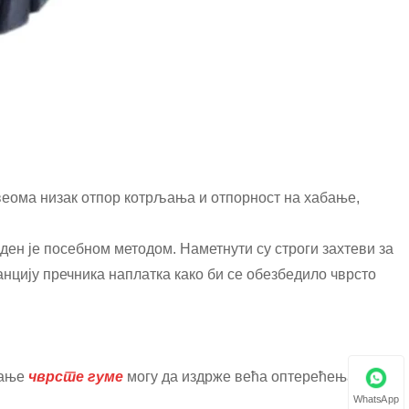
 веома низак отпор котрљања и отпорност на хабање,
ден је посебном методом. Наметнути су строги захтеви за
нцију пречника наплатка како би се обезбедило чврсто
вање
чврсте гуме
могу да издрже већа оптерећења при
WhatsApp