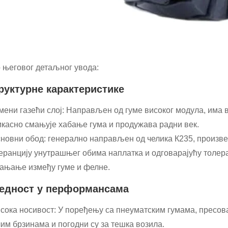
 његовог детаљног увода:
руктурне карактеристике
умени газећи слој: Направљен од гуме високог модула, има
касно смањује хабање гума и продужава радни век.
сновни обод: генерално направљен од челика К235, произве
еранцију унутрашњег обима наплатка и одговарајућу толера
ањање између гуме и фелне.
едност у перформансама
исока носивост: У поређењу са пнеуматским гумама, пресо
им брзинама и погодни су за тешка возила.