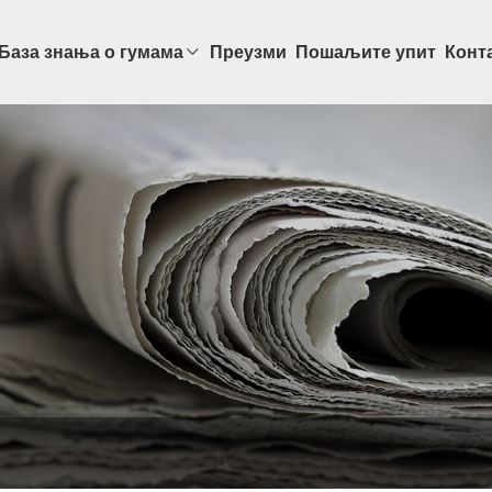
База знања о гумама
Преузми
Пошаљите упит
Конта