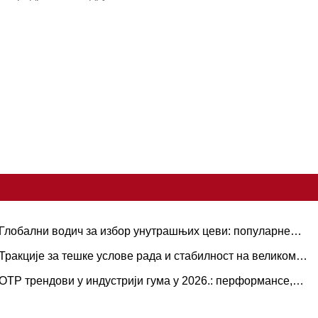
Глобални водич за избор унутрашњих цеви: популарне
еличине и примене засноване на сценаријима за природну
Тракције за тешке услове рада и стабилност на великом
с. бутил гуму
ролазу: Трендови потражње за гуменим гумама за камионе
ОТР трендови у индустрији гума у ​​2026.: перформансе,
а дометом и оперативни водич
држивост и иновације у услугама