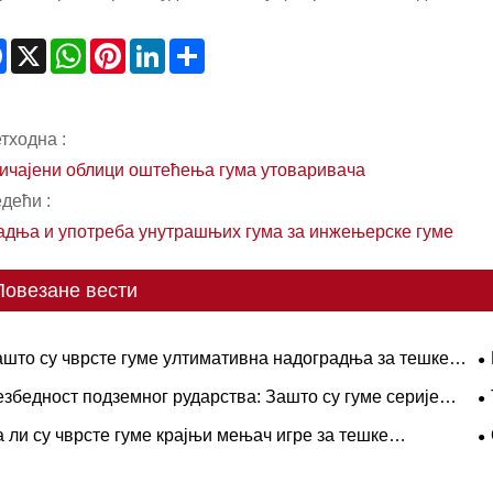
Facebook
X
WhatsApp
Pinterest
LinkedIn
Share
тходна :
ичајени облици оштећења гума утоваривача
дећи :
адња и употреба унутрашњих гума за инжењерске гуме
Повезане вести
ашто су чврсте гуме ултимативна надоградња за тешке
не токове?
в
збедност подземног рударства: Зашто су гуме серије
в
С кључне за елиминисање скупих застоја ЛХД-а
п
 ли су чврсте гуме крајњи мењач игре за тешке
с
рације?
о