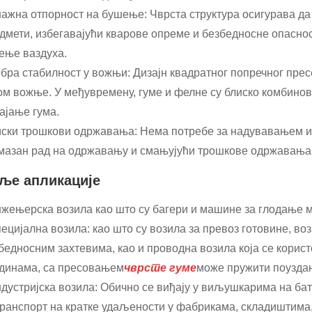
нажна отпорност на бушење: Чврста структура осигурава да
дмети, избегавајући кварове опреме и безбедносне опаснос
ење ваздуха.
обра стабилност у вожњи: Дизајн квадратног попречног пре
ом вожње. У међувремену, гуме и фелне су блиско комбинова
ајање гума.
иски трошкови одржавања: Нема потребе за надувавањем и
мазан рад на одржавању и смањујући трошкове одржавања
ље апликације
нжењерска возила као што су багери и машине за глодање м
пецијална возила: као што су возила за превоз готовине, во
бедносним захтевима, као и проводна возила која се корис
динама, са пресовањем
чврсте гуме
може пружити поуздан
ндустријска возила: Обично се виђају у виљушкарима на ба
транспорт на кратке удаљености у фабрикама, складиштима