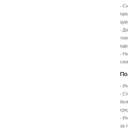
- С
пре
цур
- Д
ток
одв
- Н
гло
По
- И
- С
без
сре
- И
за 