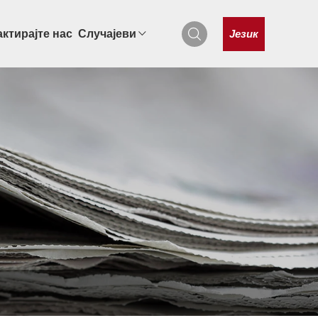
Језик
ктирајте нас
Случајеви