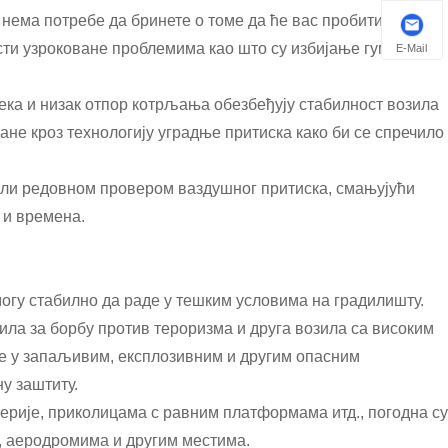
 нема потребе да бринете о томе да ће вас пробити оштри
ти узроковане проблемима као што су избијање гума и
E-Mail
сека и низак отпор котрљања обезбеђују стабилност возила
не кроз технологију уградње притиска како би се спречило
ли редовном провером ваздушног притиска, смањујући
 и времена.
огу стабилно да раде у тешким условима на градилишту.
зила за борбу против тероризма и друга возила са високим
те у запаљивим, експлозивним и другим опасним
у заштиту.
терије, приколицама с равним платформама итд., погодна су
, аеродромима и другим местима.