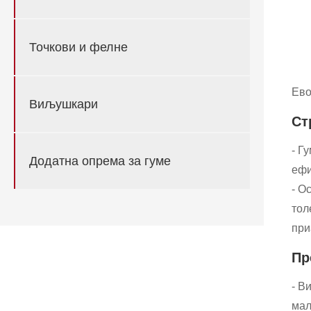
Точкови и фелне
Ево
Виљушкари
Ст
- Г
Додатна опрема за гуме
ефи
- О
тол
при
Пр
- В
мал