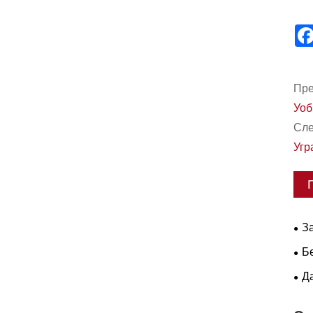
Пре
Уоб
Сле
Угр
З
рад
Бе
Л-5
Да
опе