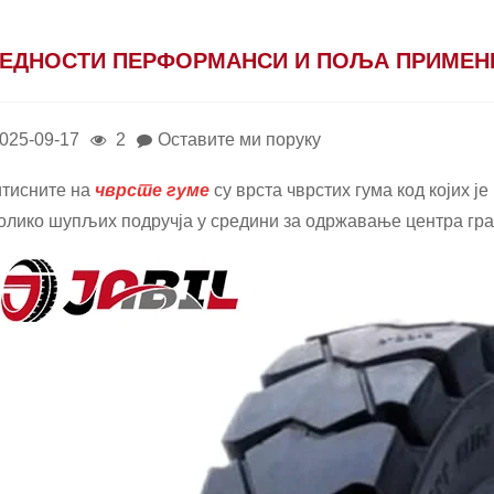
ЕДНОСТИ ПЕРФОРМАНСИ И ПОЉА ПРИМЕНЕ
025-09-17
2
Оставите ми поруку
тисните на
чврсте гуме
су врста чврстих гума код којих 
олико шупљих подручја у средини за одржавање центра грав