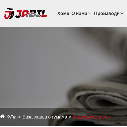
Хоме
О нама
Производи
Кућа
База знања о гумама
Индустријска вест