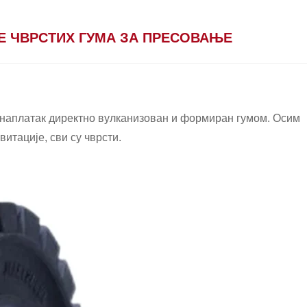
 ЧВРСТИХ ГУМА ЗА ПРЕСОВАЊЕ
је наплатак директно вулканизован и формиран гумом. Осим
итације, сви су чврсти.