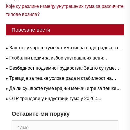
Које су разлике између унутрашњих гума за различите
типове возила?
Повезане вести
Зашто су чврсте гуме ултимативна надоградња за
тешке радне токове?
Глобални водич за избор унутрашњих цеви:
популарне величине и примене засноване на
Безбедност подземног рударства: Зашто су гуме
сценаријима за природну вс. бутил гуму
серије Л-5С кључне за елиминисање скупих застоја
Тракције за тешке услове рада и стабилност на
ЛХД-а
великом пролазу: Трендови потражње за гуменим
Да ли су чврсте гуме крајњи мењач игре за тешке
гумама за камионе са дометом и оперативни водич
операције?
ОТР трендови у индустрији гума у ​​2026.:
перформансе, одрживост и иновације у услугама
Оставите ми поруку