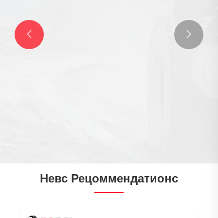


Цевке гума за тешке камионе и аутобусе
Погледај још >>
Невс Рецоммендатионс