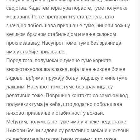
својства. Када температура порасте, гуме полумеке
мешавине ће се претворити у стање гела, што
значајно побољшава приањање гуме, чинећи вожњу
великом брзином стабилнијом и мање склоном
проклизавању. Насупрот томе, гуме без зрачница
имају слабије приањање.
Поред тога, полумекане гумене гуме користе
високотехнолошка влакна, која чине њихове бочне
зидове тврђима, пружају бољу подршку и чине гуме
лакшим. Насупрот томе, гуме без зрачница су
релативно теже. Површина контакта са земљом код
полумеких гума је већа, што додатно побољшава
њихово приањање и стабилност у вожњи.
Међутим, полумекане гуме имају и неке недостатке.
Њихови бочни зидови су релативно мекани и склони
су деформацијама при јаком кочењу, што може