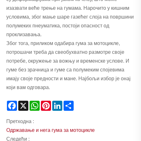
изазвати веће трење на гумама. Нарочито у кишним
условима, због мање шаре газећег слоја на површини
полумеких пнеуматика, постоји опасност од
проклизавања.
Због тога, приликом одабира гума за мотоцикле,
потрошачи треба да свеобухватно размотре своје
потребе, окружење за вожњу и временске услове. И
гуме без зрачница и гуме са полумеким спојевима
имају своје предности и мане. Најбољи избор је онај
који вам одговара.
Facebook
X
WhatsApp
Pinterest
LinkedIn
Share
Претходна :
Одржавање и нега гума за мотоцикле
Следећи :