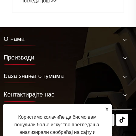
Погледај још >>
О нама
Производи
База знања о гумама
Контактирајте нас
X
Користимо колачиће да бисмо вам
понудили боље искуство прегледања,
анализирали саобраћај на сајту и