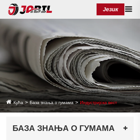
Језик
Кућа
База знања о гумама
Индустријска вест
БАЗА ЗНАЊА О ГУМАМА