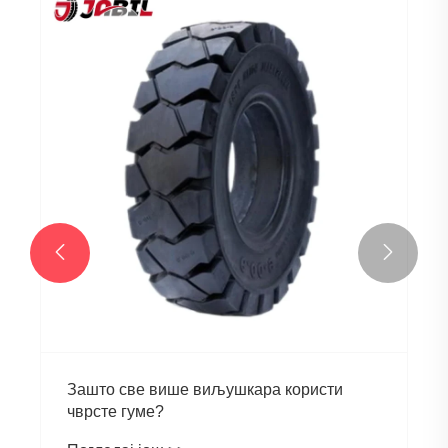


Зашто све више виљушкара користи
чврсте гуме?