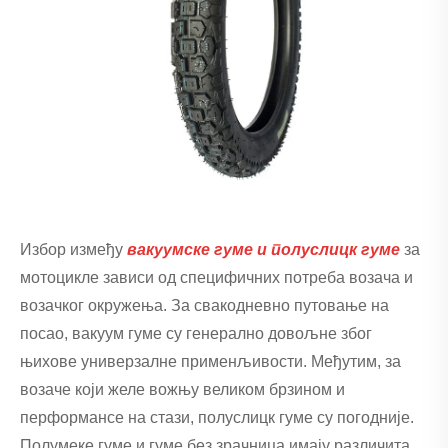
Избор између
вакуумске гуме и полуслицк гуме
за
мотоцикле зависи од специфичних потреба возача и
возачког окружења. За свакодневно путовање на
посао, вакуум гуме су генерално довољне због
њихове универзалне применљивости. Међутим, за
возаче који желе вожњу великом брзином и
перформансе на стази, полуслицк гуме су погодније.
Полумеке гуме и гуме без зрачница имају различита