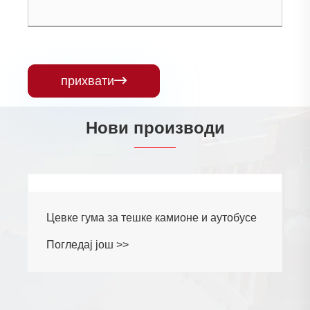
прихвати

Нови производи