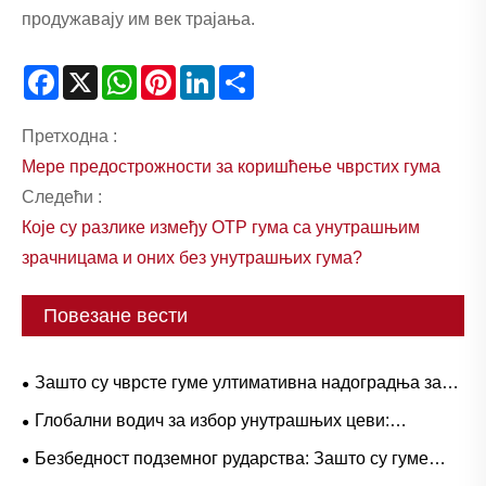
продужавају им век трајања.
Facebook
X
WhatsApp
Pinterest
LinkedIn
Share
Претходна :
Мере предострожности за коришћење чврстих гума
Следећи :
Које су разлике између ОТР гума са унутрашњим
зрачницама и оних без унутрашњих гума?
Повезане вести
Зашто су чврсте гуме ултимативна надоградња за
тешке радне токове?
Глобални водич за избор унутрашњих цеви:
популарне величине и примене засноване на
Безбедност подземног рударства: Зашто су гуме
сценаријима за природну вс. бутил гуму
серије Л-5С кључне за елиминисање скупих застоја