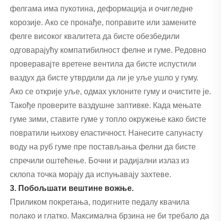
фелгама има пукотина, деформација и очигледне
корозије. Ако се пронађе, поправите или замените
фелге високог квалитета да бисте обезбедили
одговарајућу компатибилност фелне и гуме. Редовно
проверавајте вретене вентила да бисте испустили
ваздух да бисте утврдили да ли је уље ушло у гуму.
Ако се открије уље, одмах уклоните гуму и очистите је.
Такође проверите ваздушне заптивке. Када мењате
гуме зими, ставите гуме у топло окружење како бисте
повратили њихову еластичност. Нанесите сапунасту
воду на руб гуме пре постављања фелни да бисте
спречили оштећење. Бочни и радијални излаз из
склопа точка морају да испуњавају захтеве.
3. Побољшати вештине вожње.
Приликом покретања, подигните педалу квачила
полако и глатко. Максимална брзина не би требало да