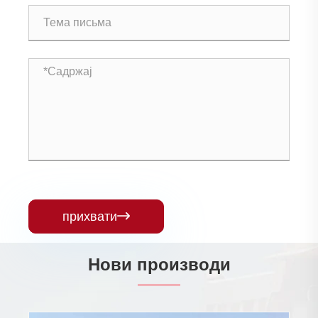
прихвати

Нови производи