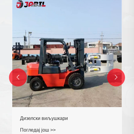


Дизелски виљушкари
Погледај још >>