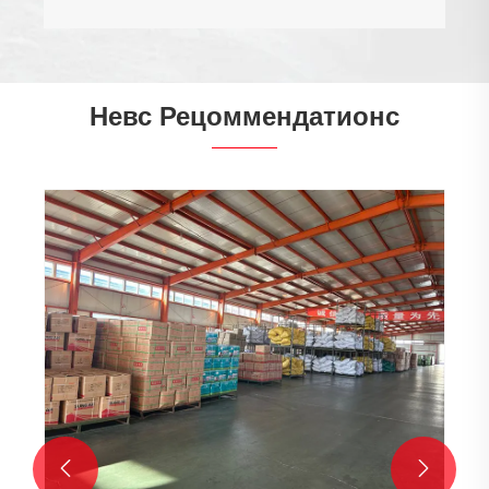
Невс Рецоммендатионс

