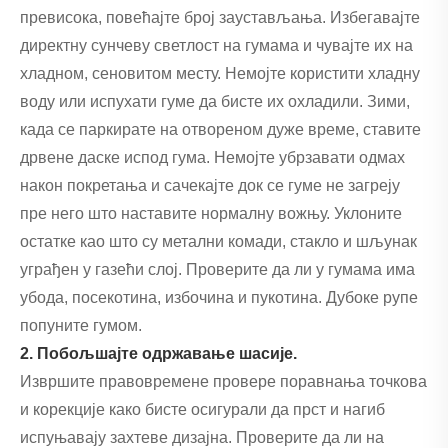
превисока, повећајте број заустављања. Избегавајте
директну сунчеву светлост на гумама и чувајте их на
хладном, сеновитом месту. Немојте користити хладну
воду или испухати гуме да бисте их охладили. Зими,
када се паркирате на отвореном дуже време, ставите
дрвене даске испод гума. Немојте убрзавати одмах
након покретања и сачекајте док се гуме не загреју
пре него што наставите нормалну вожњу. Уклоните
остатке као што су метални комади, стакло и шљунак
уграђен у газећи слој. Проверите да ли у гумама има
убода, посекотина, избочина и пукотина. Дубоке рупе
попуните гумом.
2. Побољшајте одржавање шасије.
Извршите правовремене провере поравнања точкова
и корекције како бисте осигурали да прст и нагиб
испуњавају захтеве дизајна. Проверите да ли на