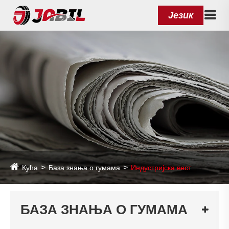
Језик
Кућа
База знања о гумама
Индустријска вест
БАЗА ЗНАЊА О ГУМАМА