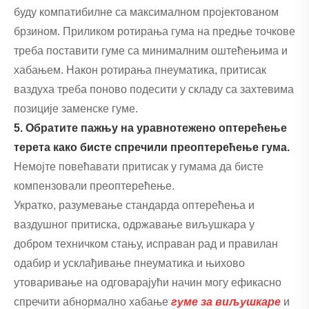
буду компатибилне са максималном пројектованом
брзином. Приликом ротирања гума на предње точкове
треба поставити гуме са минималним оштећењима и
хабањем. Након ротирања пнеуматика, притисак
ваздуха треба поново подесити у складу са захтевима
позиције заменске гуме.
5. Обратите пажњу на уравнотежено оптерећење
терета како бисте спречили преоптерећење гума.
Немојте повећавати притисак у гумама да бисте
компензовали преоптерећење.
Укратко, разумевање стандарда оптерећења и
ваздушног притиска, одржавање виљушкара у
добром техничком стању, исправан рад и правилан
одабир и усклађивање пнеуматика и њихово
утоваривање на одговарајући начин могу ефикасно
спречити абнормално хабање
гуме за виљушкаре
и