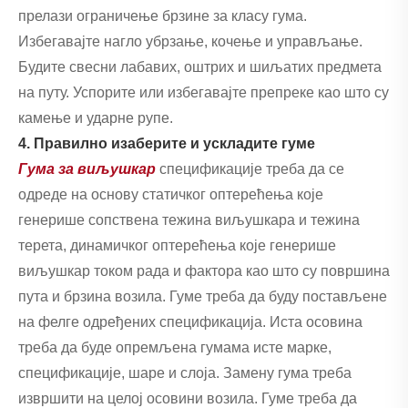
прелази ограничење брзине за класу гума.
Избегавајте нагло убрзање, кочење и управљање.
Будите свесни лабавих, оштрих и шиљатих предмета
на путу. Успорите или избегавајте препреке као што су
камење и ударне рупе.
4. Правилно изаберите и ускладите гуме
Гума за виљушкар
спецификације треба да се
одреде на основу статичког оптерећења које
генерише сопствена тежина виљушкара и тежина
терета, динамичког оптерећења које генерише
виљушкар током рада и фактора као што су површина
пута и брзина возила. Гуме треба да буду постављене
на фелге одређених спецификација. Иста осовина
треба да буде опремљена гумама исте марке,
спецификације, шаре и слоја. Замену гума треба
извршити на целој осовини возила. Гуме треба да