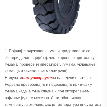
1. Појачајте одржавање гума и придржавајте се
„Четири дилигенције“ (тј. честе провере притиска у
гумама, провере температуре у гумама, уклањање
каменца и зачепљење малих рупа).
Надувати
виљушкар
гуме
на наведени притисак.
Редовно проверавајте и подешавајте притисак у
гумама када је гума хладна и под оптерећењем,
најмање једном месечно. Лети, због виших
температура околине, ако је температура пнеуматика