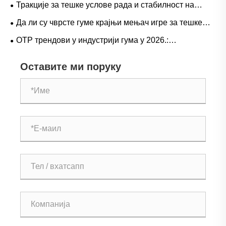
Тракције за тешке услове рада и стабилност на
ЛХД-а
великом пролазу: Трендови потражње за гуменим
Да ли су чврсте гуме крајњи мењач игре за тешке
гумама за камионе са дометом и оперативни водич
операције?
ОТР трендови у индустрији гума у ​​2026.:
перформансе, одрживост и иновације у услугама
Оставите ми поруку