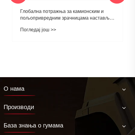
Глобална потражња за камионским и
пољопривредним зрачницама наставља
да расте
Погледај још >>
О нама
Производи
База знања о гумама