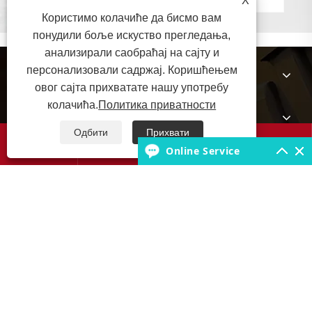
X
Користимо колачиће да бисмо вам
понудили боље искуство прегледања,
анализирали саобраћај на сајту и
персонализовали садржај. Коришћењем
О нама
овог сајта прихватате нашу употребу
колачића.
Политика приватности
Производи
Одбити
Прихвати




Online Service
База знања о гумама
Контактирајте нас
Ауторско право © 2025 Јабил Руббер Цо., Лтд. Сва права