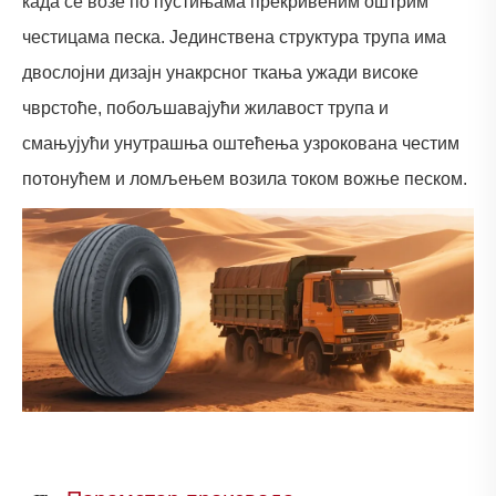
када се возе по пустињама прекривеним оштрим
честицама песка. Јединствена структура трупа има
двослојни дизајн унакрсног ткања ужади високе
чврстоће, побољшавајући жилавост трупа и
смањујући унутрашња оштећења узрокована честим
потонућем и ломљењем возила током вожње песком.