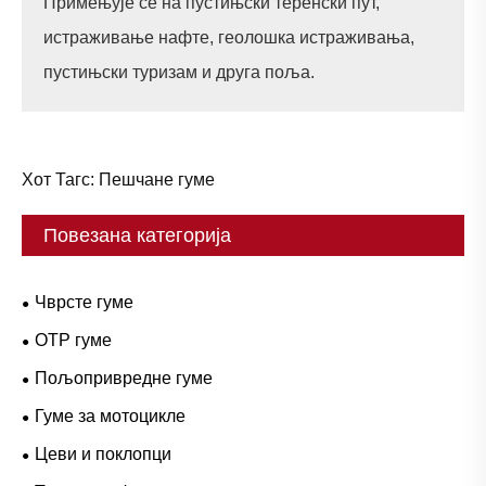
Примењује се на пустињски теренски пут,
истраживање нафте, геолошка истраживања,
пустињски туризам и друга поља.
Хот Тагс: Пешчане гуме
Повезана категорија
Чврсте гуме
ОТР гуме
Пољопривредне гуме
Гуме за мотоцикле
Цеви и поклопци