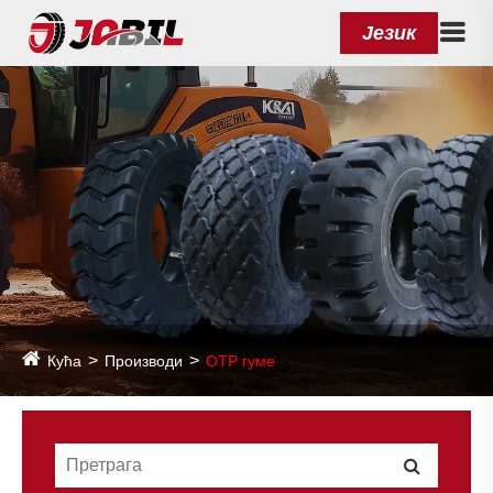
Језик
Кућа
Производи
ОТР гуме