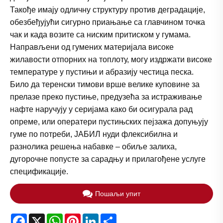
Такође имају одличну структуру против деградације,
обезбеђујући сигурно приањање са главчином точка
чак и када возите са ниским притиском у гумама.
Направљени од гумених материјала високе
жилавости отпорних на топлоту, могу издржати високе
температуре у пустињи и абразију честица песка.
Било да теренски тимови врше велике куповине за
прелазе преко пустиње, предузећа за истраживање
нафте наручују у серијама како би осигурала рад
опреме, или оператери пустињских пејзажа допуњују
гуме по потреби, ЈАБИЛ нуди флексибилна и
разнолика решења набавке – обиље залиха,
дугорочне попусте за сарадњу и прилагођене услуге
спецификације.
Пошаљи упит
Facebook
X
WhatsApp
Pinterest
LinkedIn
Share