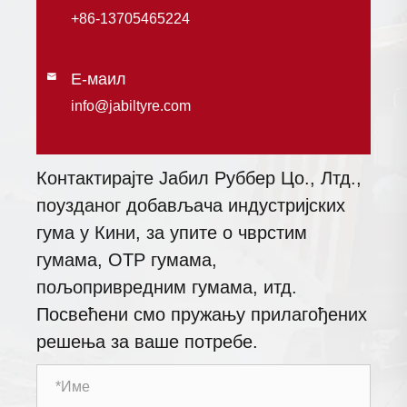
+86-13705465224
Е-маил

info@jabiltyre.com
Контактирајте Јабил Руббер Цо., Лтд.,
поузданог добављача индустријских
гума у ​​Кини, за упите о чврстим
гумама, ОТР гумама,
пољопривредним гумама, итд.
Посвећени смо пружању прилагођених
решења за ваше потребе.