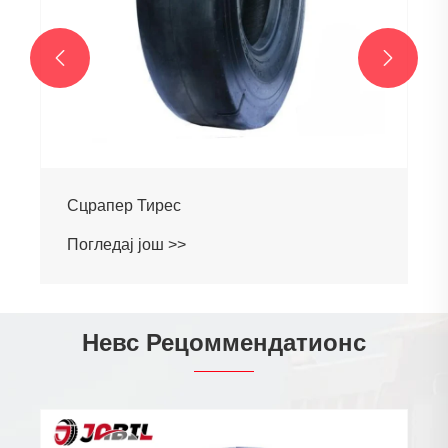


Сцрапер Тирес
Погледај још >>
Невс Рецоммендатионс