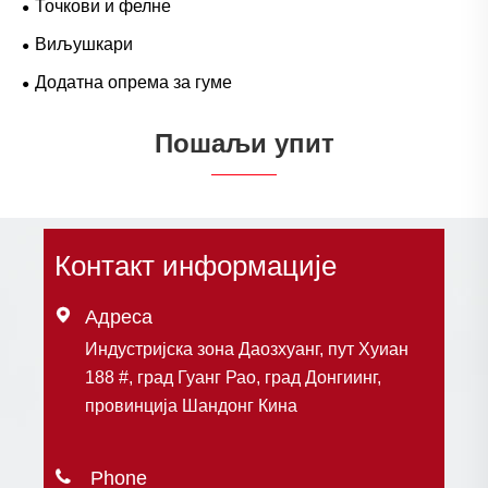
Точкови и фелне
Виљушкари
Додатна опрема за гуме
Пошаљи упит
Контакт информације

Адреса
Индустријска зона Даозхуанг, пут Хуиан
188 #, град Гуанг Рао, град Донгиинг,
провинција Шандонг Кина
