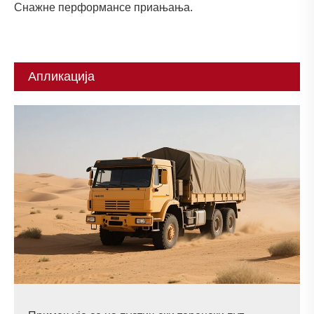
Снажне перформансе приањања.
Апликација