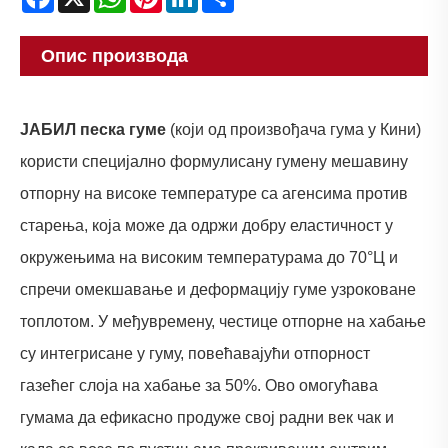
Опис производа
ЈАБИЛ песка гуме
(који од произвођача гума у ​​Кини)
користи специјално формулисану гумену мешавину
отпорну на високе температуре са агенсима против
старења, која може да одржи добру еластичност у
окружењима на високим температурама до 70°Ц и
спречи омекшавање и деформацију гуме узроковане
топлотом. У међувремену, честице отпорне на хабање
су интегрисане у гуму, повећавајући отпорност
газећег слоја на хабање за 50%. Ово омогућава
гумама да ефикасно продуже свој радни век чак и