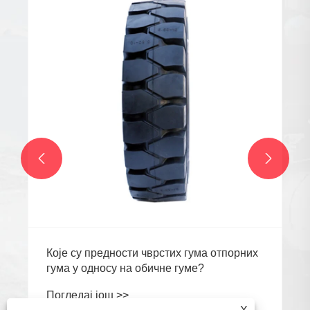


Које су предности чврстих гума отпорних
гума у ​​односу на обичне гуме?
Погледај још >>