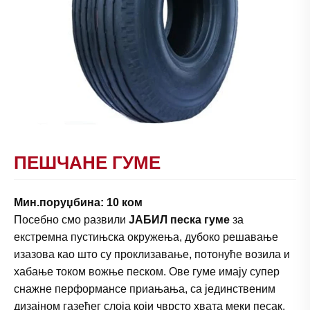
ПЕШЧАНЕ ГУМЕ
Мин.поруџбина: 10 ком
Посебно смо развили
ЈАБИЛ песка гуме
за
екстремна пустињска окружења, дубоко решавање
изазова као што су проклизавање, потонуће возила и
хабање током вожње песком. Ове гуме имају супер
снажне перформансе приањања, са јединственим
дизајном газећег слоја који чврсто хвата меки песак.