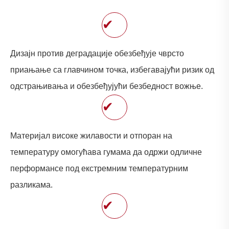
✔
Дизајн против деградације обезбеђује чврсто
приањање са главчином точка, избегавајући ризик од
одстрањивања и обезбеђујући безбедност вожње.
✔
Материјал високе жилавости и отпоран на
температуру омогућава гумама да одржи одличне
перформансе под екстремним температурним
разликама.
✔