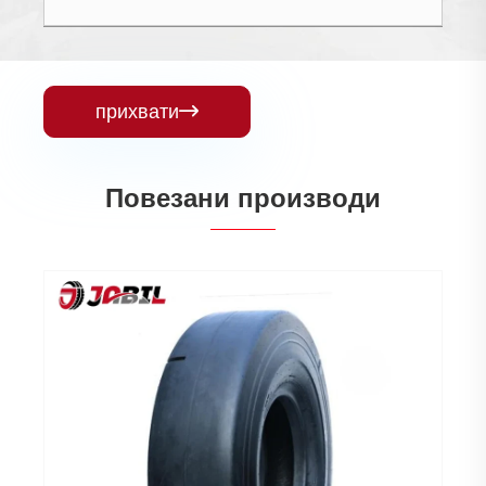
прихвати

Повезани производи