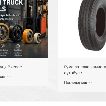
лаке камионе и
Форклифт Вхеелс
Погледај још >>
још >>