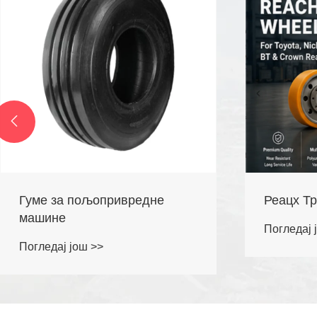

Реацх Труцк Вхеелс
Гуме за 
аутобусе
Погледај још >>
Погледај 