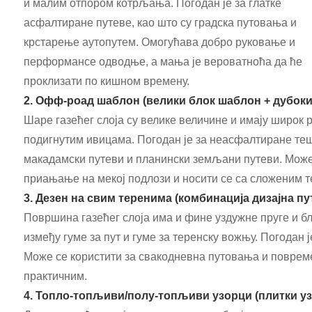
и малим отпором котрљања. Погодан је за глатке
асфалтиране путеве, као што су градска путовања и
крстарење аутопутем. Омогућава добро руковање и
перформансе одводње, а мања је вероватноћа да ће
проклизати по кишном времену.
2. Офф-роад шаблон (велики блок шаблон + дубок
Шаре газећег слоја су велике величине и имају широк
подигнутим ивицама. Погодан је за неасфалтиране теш
макадамски путеви и планински земљани путеви. Може
приањање на мекој подлози и носити се са сложеним т
3. Дезен на свим теренима (комбинација дизајна пу
Површина газећег слоја има и фине уздужне пруге и б
између гуме за пут и гуме за теренску вожњу. Погодан 
Може се користити за свакодневна путовања и повреме
практичним.
4. Топло-топљиви/полу-топљиви узорци (плитки уз