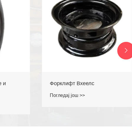

ОТР гуме за гуме
Погледај још >>