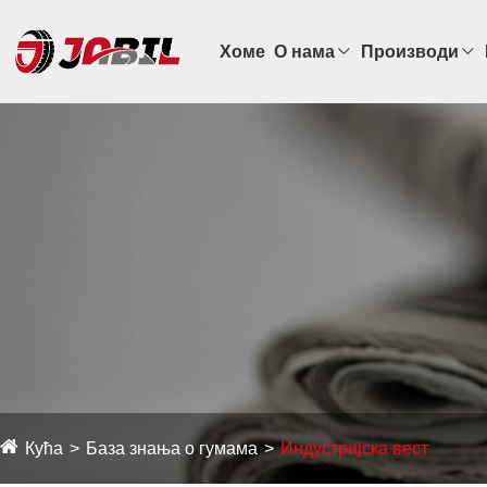
Хоме
О нама
Производи
Кућа
База знања о гумама
Индустријска вест