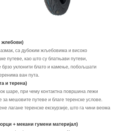
и жлебови)
 размак, са дубоким жљебовима и високо
ке путеве, као што су блатњави путеви,
 брзо уклонити блато и камење, побољшати
еренима ван пута.
та и терена)
лок шаре, при чему контактна површина лежи
је за мешовите путеве и благе теренске услове.
не лагане теренске екскурзије, што га чини веома
орци + мекани гумени материјал)