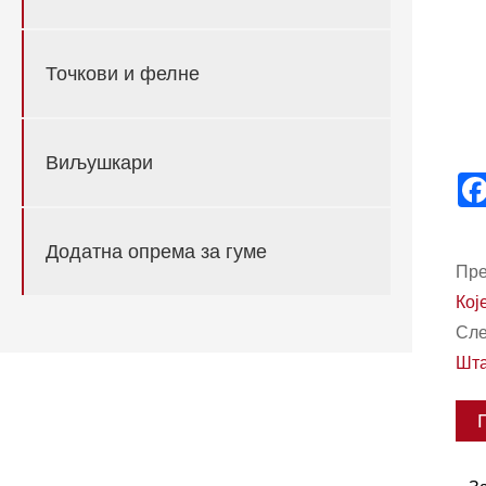
Точкови и фелне
Виљушкари
Додатна опрема за гуме
Пре
Кој
Сле
Шта