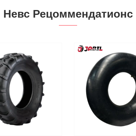
Невс Рецоммендатионс
ЈАБИЛ гуме блистају
Међународном сајму г