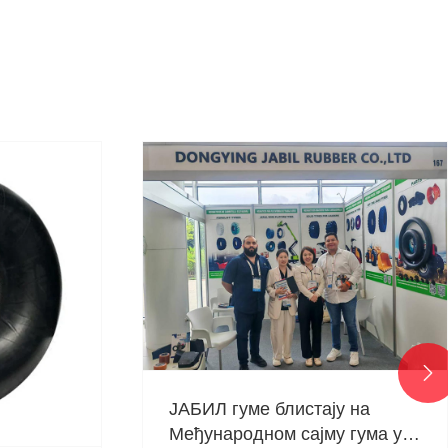

 на
ума у ​​