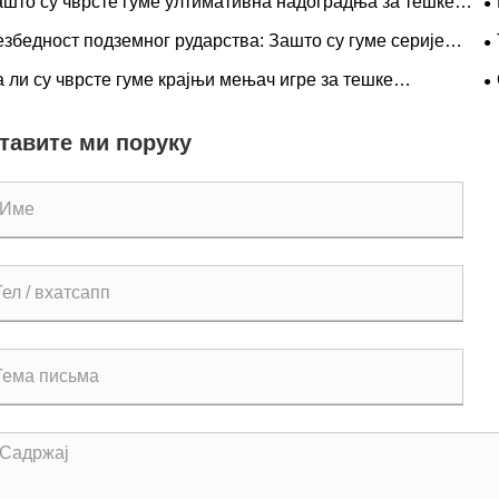
ашто су чврсте гуме ултимативна надоградња за тешке
не токове?
в
збедност подземног рударства: Зашто су гуме серије
в
С кључне за елиминисање скупих застоја ЛХД-а
п
 ли су чврсте гуме крајњи мењач игре за тешке
с
рације?
о
тавите ми поруку