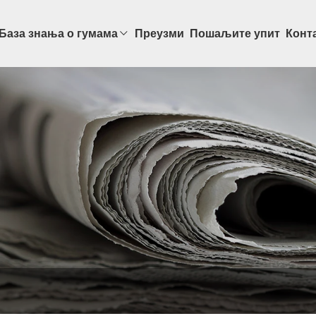
База знања о гумама
Преузми
Пошаљите упит
Конта