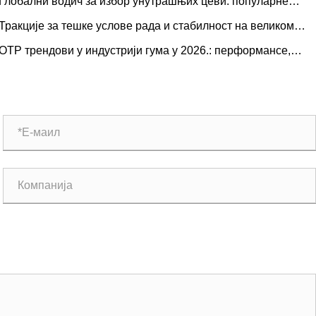
Глобални водич за избор унутрашњих цеви: популарне
еличине и примене засноване на сценаријима за природну
Тракције за тешке услове рада и стабилност на великом
с. бутил гуму
ролазу: Трендови потражње за гуменим гумама за камионе
ОТР трендови у индустрији гума у ​​2026.: перформансе,
а дометом и оперативни водич
држивост и иновације у услугама