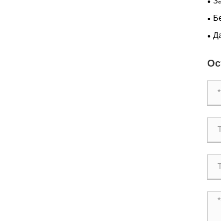
З
рад
Бе
Л-5
Да
опе
Ос