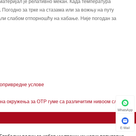
 материјал је релативно мекан. Када температура
. Погодно за трке на стазама или за вожњу на путу
али слабом отпорношћу на хабање. Није погодан за
љопривредне услове
дна окружења за ОТР гуме са различитим нивоом слоја?
WhatsApp
E-Mail