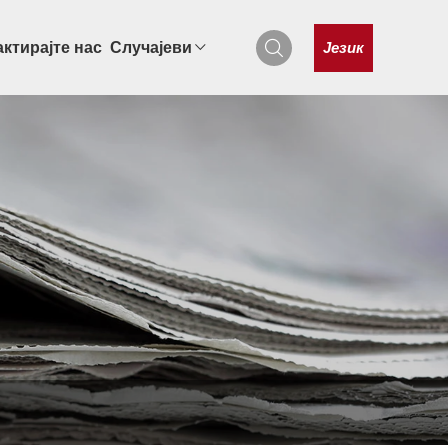
Језик
ктирајте нас
Случајеви