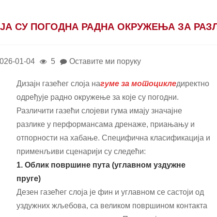
ЈА СУ ПОГОДНА РАДНА ОКРУЖЕЊА ЗА РАЗ
026-01-04
5
Оставите ми поруку
Дизајн газећег слоја на
гуме за мотоцикле
директно
одређује радно окружење за које су погодни.
Различити газећи слојеви гума имају значајне
разлике у перформансама дренаже, приањању и
отпорности на хабање. Специфична класификација и
применљиви сценарији су следећи:
1. Облик површине пута (углавном уздужне
пруге)
Дезен газећег слоја је фин и углавном се састоји од
уздужних жљебова, са великом површином контакта