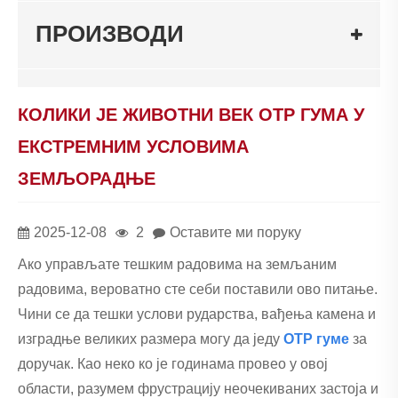
ПРОИЗВОДИ
КОЛИКИ ЈЕ ЖИВОТНИ ВЕК ОТР ГУМА У ​​
ЕКСТРЕМНИМ УСЛОВИМА
ЗЕМЉОРАДЊЕ
2025-12-08
2
Оставите ми поруку
Ако управљате тешким радовима на земљаним
радовима, вероватно сте себи поставили ово питање.
Чини се да тешки услови рударства, вађења камена и
изградње великих размера могу да једу
ОТ
Р гуме
за
доручак. Као неко ко је годинама провео у овој
области, разумем фрустрацију неочекиваних застоја и