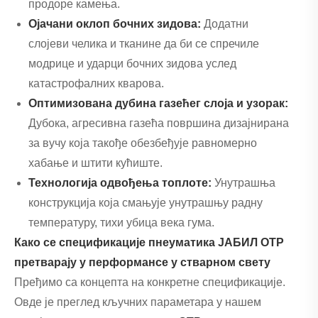
продоре камења.
Ојачани оклоп бочних зидова:
Додатни
слојеви челика и тканине да би се спречиле
модрице и ударци бочних зидова услед
катастрофалних кварова.
Оптимизована дубина газећег слоја и узорак:
Дубока, агресивна газећа површина дизајнирана
за вучу која такође обезбеђује равномерно
хабање и штити кућиште.
Технологија одвођења топлоте:
Унутрашња
конструкција која смањује унутрашњу радну
температуру, тихи убица века гума.
Како се спецификације пнеуматика ЈАБИЛ ОТР
претварају у перформансе у стварном свету
Пређимо са концепта на конкретне спецификације.
Овде је преглед кључних параметара у нашем