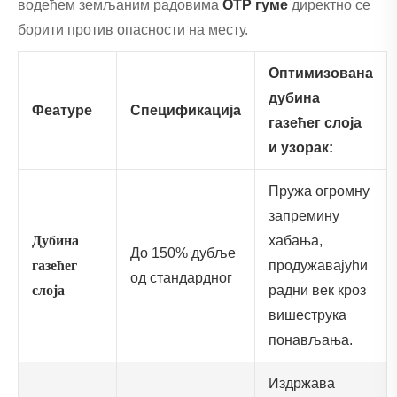
водећем земљаним радовима
ОТР гуме
директно се
борити против опасности на месту.
Оптимизована
дубина
Феатуре
Спецификација
газећег слоја
и узорак:
Пружа огромну
запремину
Дубина
хабања,
До 150% дубље
газећег
продужавајући
од стандардног
слоја
радни век кроз
вишеструка
понављања.
Издржава