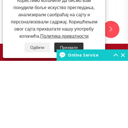
Користимо колачиће да бисмо вам
понудили боље искуство прегледања,
анализирали саобраћај на сајту и
персонализовали садржај. Коришћењем
овог сајта прихватате нашу употребу


колачића.
Политика приватности
Одбити
Прихвати




Online Service
Да ли ваша пољопривредна
механизација још увек користи обичне
гуме?
Погледај још >>
О нама