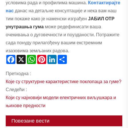
условима рада и профилима машина.
Контактирајте
нас
данас на детаљне консултације и нека вам наш
тим покаже како је наменски изграђен
ЈАБИЛ ОТР
унутрашња гума
може редефинисати ваша
очекивања о дуговечности и поузданости. Потражите
сада понуду прилагођену вашим екстремним
изазовима земљаних радова.
Facebook
X
WhatsApp
Pinterest
LinkedIn
Share
Претходна :
Које су структурне карактеристике поклопаца за гуме?
Следећи :
Који су најновији модели електричних виљушкара и
њихове предности
Повезане вести