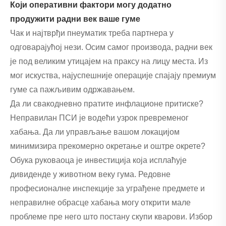
Који оперативни фактори могу додатно
продужити радни век ваше гуме
Чак и најтврђи пнеуматик треба партнера у
одговарајућој нези. Осим самог производа, радни век
је под великим утицајем на праксу на лицу места. Из
мог искуства, најуспешније операције спајају премиум
гуме са пажљивим одржавањем.
Да ли свакодневно пратите инфлационе притиске?
Неправилан ПСИ је водећи узрок превременог
хабања. Да ли управљање вашом локацијом
минимизира прекомерно окретање и оштре окрете?
Обука руковаоца је инвестиција која исплаћује
дивиденде у животном веку гума. Редовне
професионалне инспекције за уграђене предмете и
неправилне обрасце хабања могу открити мале
проблеме пре него што постану скупи кварови. Избор