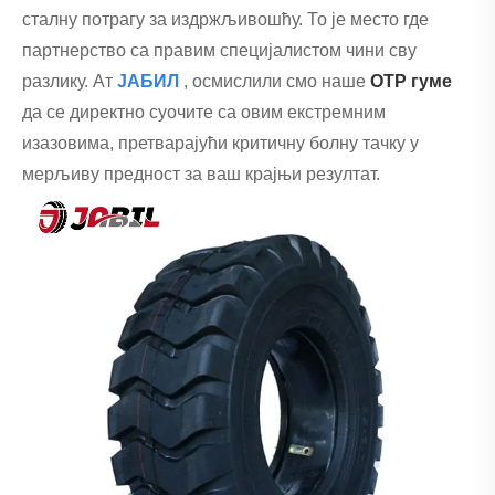
сталну потрагу за издржљивошћу. То је место где
партнерство са правим специјалистом чини сву
разлику. Ат
ЈАБИЛ
, осмислили смо наше
ОТР гуме
да се директно суочите са овим екстремним
изазовима, претварајући критичну болну тачку у
мерљиву предност за ваш крајњи резултат.