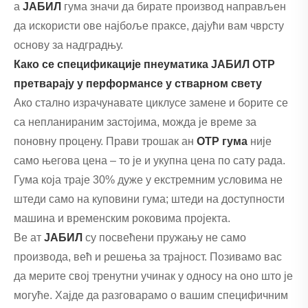
а
ЈАБИЛ
гума значи да бирате производ направљен
да искористи ове најбоље праксе, дајући вам чврсту
основу за надградњу.
Како се спецификације пнеуматика ЈАБИЛ ОТР
претварају у перформансе у стварном свету
Ако стално израчунавате циклусе замене и борите се
са непланираним застојима, можда је време за
поновну процену. Прави трошак ан
ОТР гума
није
само његова цена – то је и укупна цена по сату рада.
Гума која траје 30% дуже у екстремним условима не
штеди само на куповини гума; штеди на доступности
машина и временским роковима пројекта.
Ве ат
ЈАБИЛ
су посвећени пружању не само
производа, већ и решења за трајност. Позивамо вас
да мерите свој тренутни учинак у односу на оно што је
могуће. Хајде да разговарамо о вашим специфичним