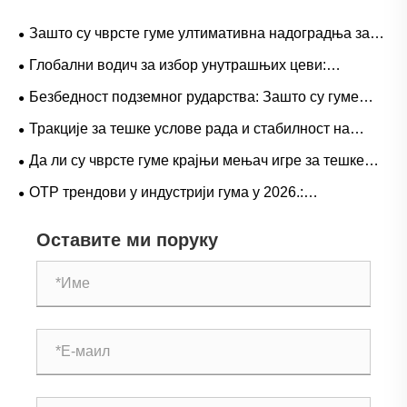
Зашто су чврсте гуме ултимативна надоградња за
тешке радне токове?
Глобални водич за избор унутрашњих цеви:
популарне величине и примене засноване на
Безбедност подземног рударства: Зашто су гуме
сценаријима за природну вс. бутил гуму
серије Л-5С кључне за елиминисање скупих застоја
Тракције за тешке услове рада и стабилност на
ЛХД-а
великом пролазу: Трендови потражње за гуменим
Да ли су чврсте гуме крајњи мењач игре за тешке
гумама за камионе са дометом и оперативни водич
операције?
ОТР трендови у индустрији гума у ​​2026.:
перформансе, одрживост и иновације у услугама
Оставите ми поруку