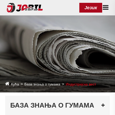
Језик
Кућа
База знања о гумама
Индустријска вест
БАЗА ЗНАЊА О ГУМАМА