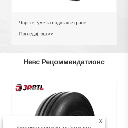
Чврсте гуме за подизање гране
Погледај још >>
Невс Рецоммендатионс
X