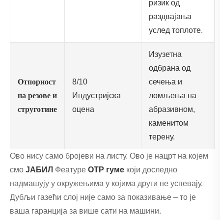
ризик од
раздвајања
услед топлоте.
Изузетна
одбрана од
Отпорност
8/10
сечења и
на резове и
Индустријска
ломљења на
струготине
оцена
абразивном,
каменитом
терену.
Ово нису само бројеви на листу. Ово је нацрт на којем
смо
ЈАБИЛ
Феатуре
ОТР гуме
који доследно
надмашују у окружењима у којима други не успевају.
Дубљи газећи слој није само за показивање – то је
ваша гаранција за више сати на машини.