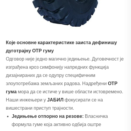
Које основне карактеристике заиста дефинишу
дуготрајну ОТР гуму
Одговор није једно магично једињење. Дуговечност је
изграђена кроз симфонију напредних функција
дизајнираних да се одупру специфичним
злоупотребама земљаних радова. Надређени
ОТР
гума
мора да се истиче у више области истовремено.
Наши инжењери у
ЈАБИЛ
фокусирати се на
вишестрани приступ трајности.
Једињење отпорно на резове:
Власничка
формула гуме која активно одбија оштре