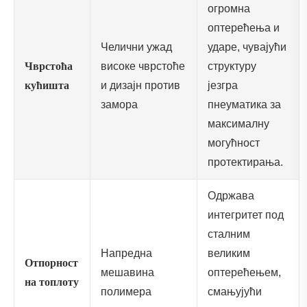
огромна
оптерећења и
Челични ужад
ударе, чувајући
Чврстоћа
високе чврстоће
структуру
кућишта
и дизајн против
језгра
замора
пнеуматика за
максималну
могућност
протектирања.
Одржава
интегритет под
сталним
Напредна
великим
Отпорност
мешавина
оптерећењем,
на топлоту
полимера
смањујући