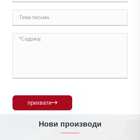
прихвати

Нови производи