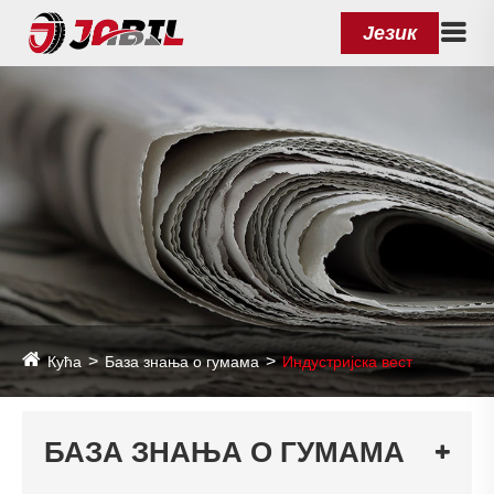
Језик
Кућа
База знања о гумама
Индустријска вест
БАЗА ЗНАЊА О ГУМАМА