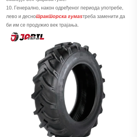
10. Генерално, након одређеног периода употребе,
лево и десно
тракторска гума
s
треба заменити да
би им се продужио век трајања.