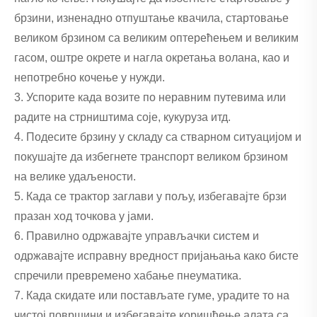
брзини, изненадно отпуштање квачила, стартовање
великом брзином са великим оптерећењем и великим
гасом, оштре окрете и нагла окретања волана, као и
непотребно кочење у нужди.
3. Успорите када возите по неравним путевима или
радите на стрништима соје, кукуруза итд.
4. Подесите брзину у складу са стварном ситуацијом и
покушајте да избегнете транспорт великом брзином
на велике удаљености.
5. Када се трактор заглави у пољу, избегавајте брзи
празан ход точкова у јами.
6. Правилно одржавајте управљачки систем и
одржавајте исправну вредност пријањања како бисте
спречили превремено хабање пнеуматика.
7. Када скидате или постављате гуме, урадите то на
чистој површини и избегавајте коришћење алата са