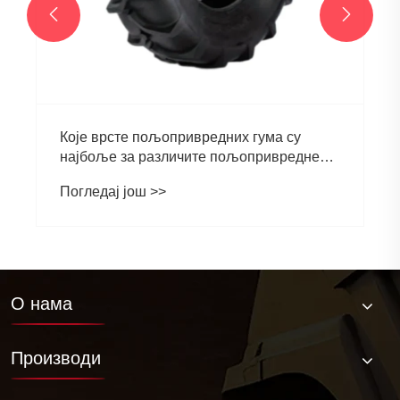


Које врсте пољопривредних гума су
најбоље за различите пољопривредне
услове
Погледај још >>
О нама
Производи