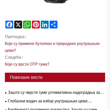
Facebook
X
WhatsApp
Pinterest
LinkedIn
Share
Претходна :
Које су примене бутилних и природних унутрашњих
цеви?
Следећи :
Које су врсте ОТР гума?
Повезане вести
Зашто су чврсте гуме ултимативна надоградња за
тешке радне токове?
Глобални водич за избор унутрашњих цеви:
популарне величине и примене засноване на
Безбедност подземног рударства: Зашто су гуме