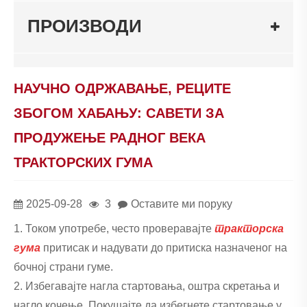
ПРОИЗВОДИ
НАУЧНО ОДРЖАВАЊЕ, РЕЦИТЕ
ЗБОГОМ ХАБАЊУ: САВЕТИ ЗА
ПРОДУЖЕЊЕ РАДНОГ ВЕКА
ТРАКТОРСКИХ ГУМА
2025-09-28
3
Оставите ми поруку
1. Током употребе, често проверавајте
тракторска
гума
притисак и надувати до притиска назначеног на
бочној страни гуме.
2. Избегавајте нагла стартовања, оштра скретања и
нагло кочење. Покушајте да избегнете стартовање у