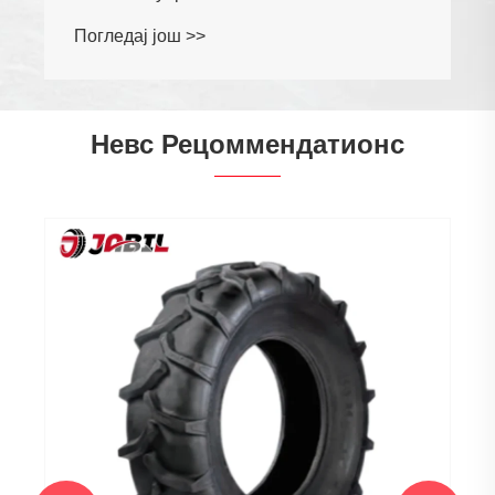
Погледај још >>
Невс Рецоммендатионс