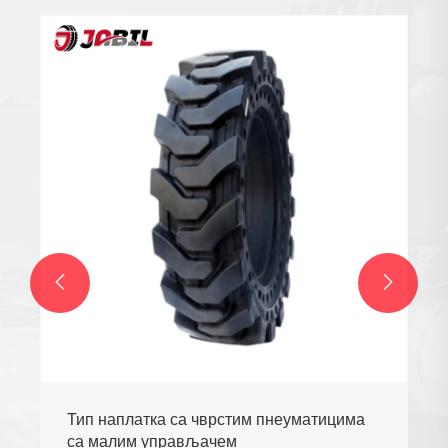


Тип наплатка са чврстим пнеуматицима
са малим управљачем