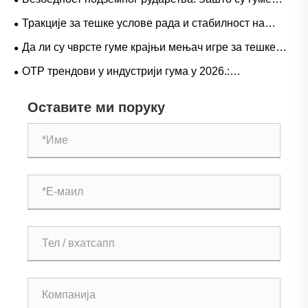
сценаријима за природну вс. бутил гуму
серије Л-5С кључне за елиминисање скупих застоја
Тракције за тешке услове рада и стабилност на
ЛХД-а
великом пролазу: Трендови потражње за гуменим
Да ли су чврсте гуме крајњи мењач игре за тешке
гумама за камионе са дометом и оперативни водич
операције?
ОТР трендови у индустрији гума у ​​2026.:
перформансе, одрживост и иновације у услугама
Оставите ми поруку