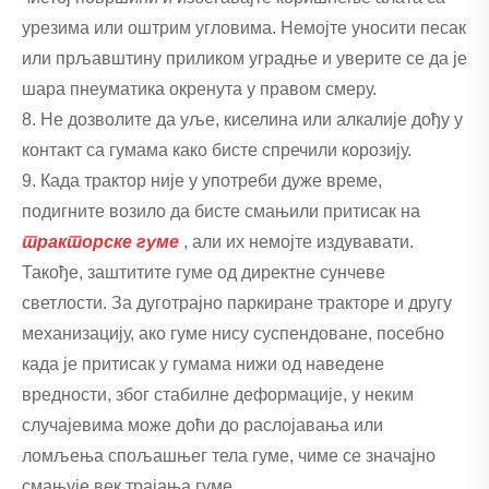
урезима или оштрим угловима. Немојте уносити песак
или прљавштину приликом уградње и уверите се да је
шара пнеуматика окренута у правом смеру.
8. Не дозволите да уље, киселина или алкалије дођу у
контакт са гумама како бисте спречили корозију.
9. Када трактор није у употреби дуже време,
подигните возило да бисте смањили притисак на
тракторске гуме
, али их немојте издувавати.
Такође, заштитите гуме од директне сунчеве
светлости. За дуготрајно паркиране тракторе и другу
механизацију, ако гуме нису суспендоване, посебно
када је притисак у гумама нижи од наведене
вредности, због стабилне деформације, у неким
случајевима може доћи до раслојавања или
ломљења спољашњег тела гуме, чиме се значајно
смањује век трајања гуме.