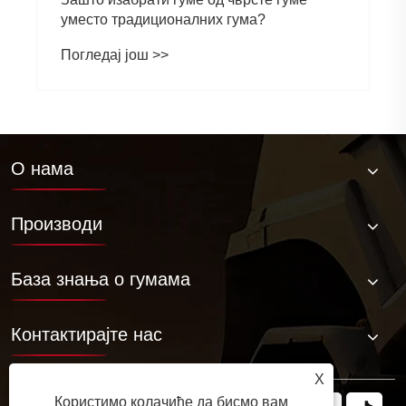
уместо традиционалних гума?
Погледај још >>
О нама
Производи
База знања о гумама
Контактирајте нас
X
Користимо колачиће да бисмо вам