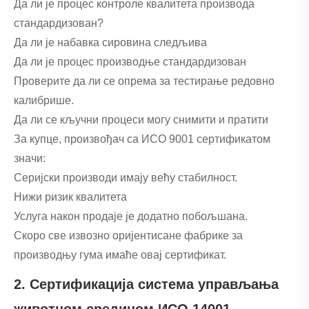
Да ли је процес контроле квалитета производа
стандардизован?
Да ли је набавка сировина следљива
Да ли је процес производње стандардизован
Проверите да ли се опрема за тестирање редовно
калибрише.
Да ли се кључни процеси могу снимити и пратити
За купце, произвођач са ИСО 9001 сертификатом
значи:
Серијски производи имају већу стабилност.
Нижи ризик квалитета
Услуга након продаје је додатно побољшана.
Скоро све извозно оријентисане фабрике за
производњу гума имаће овај сертификат.
2. Сертификација система управљања
животном средином ИСО 14001