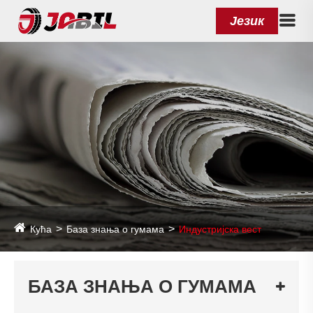
Језик
Кућа
База знања о гумама
Индустријска вест
БАЗА ЗНАЊА О ГУМАМА