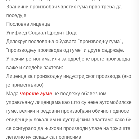
Званични произвођач чврстих гума прво треба да
поседује:
Пословна лиценца
Унифиед Социал Цредит Цоде
Делокруг пословања обухвата "производњу гума",
"производњу производа од гуме" и друге садржаје.
У неким регионима или за одређене врсте производа
важе и следећи захтеви:
Лиценца за производњу индустријског производа (ако
је применљиво)
Мада
чврсте гуме
не подлежу обавезном
управљању лиценцама као што су неке аутомобилске
гуме, велики и редовни произвођачи обично подносе
евиденцију локалним индустријским властима како би
се осигурало да њихови производи улазе на тржиште
легално иу складу са прописима.