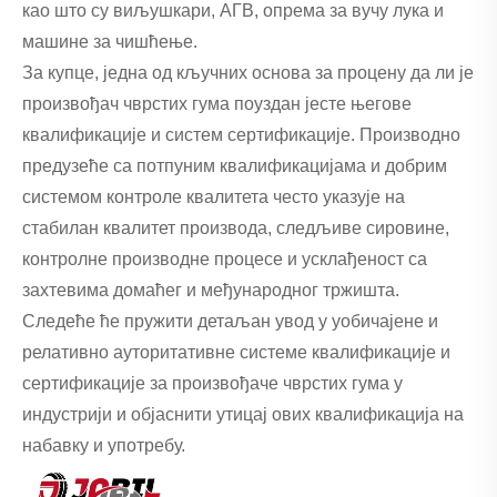
као што су виљушкари, АГВ, опрема за вучу лука и
машине за чишћење.
За купце, једна од кључних основа за процену да ли је
произвођач чврстих гума поуздан јесте његове
квалификације и систем сертификације. Производно
предузеће са потпуним квалификацијама и добрим
системом контроле квалитета често указује на
стабилан квалитет производа, следљиве сировине,
контролне производне процесе и усклађеност са
захтевима домаћег и међународног тржишта.
Следеће ће пружити детаљан увод у уобичајене и
релативно ауторитативне системе квалификације и
сертификације за произвођаче чврстих гума у ​​
индустрији и објаснити утицај ових квалификација на
набавку и употребу.