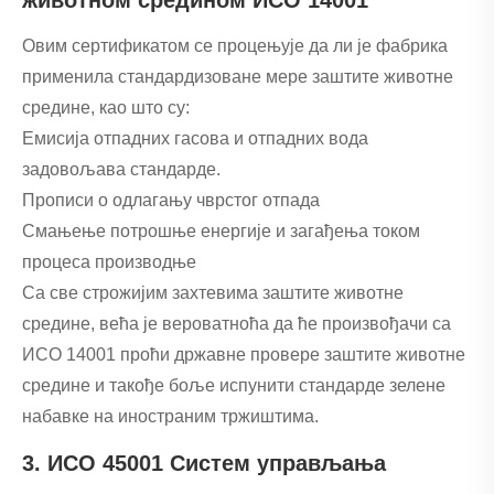
Овим сертификатом се процењује да ли је фабрика
применила стандардизоване мере заштите животне
средине, као што су:
Емисија отпадних гасова и отпадних вода
задовољава стандарде.
Прописи о одлагању чврстог отпада
Смањење потрошње енергије и загађења током
процеса производње
Са све строжијим захтевима заштите животне
средине, већа је вероватноћа да ће произвођачи са
ИСО 14001 проћи државне провере заштите животне
средине и такође боље испунити стандарде зелене
набавке на иностраним тржиштима.
3. ИСО 45001 Систем управљања