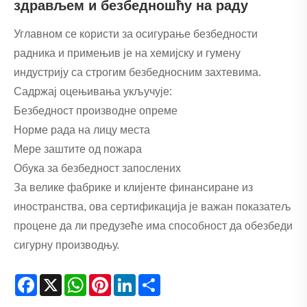
здрављем и безбедношћу на раду
Углавном се користи за осигурање безбедности
радника и примењив је на хемијску и гумену
индустрију са строгим безбедносним захтевима.
Садржај оцењивања укључује:
Безбедност производне опреме
Норме рада на лицу места
Мере заштите од пожара
Обука за безбедност запослених
За велике фабрике и клијенте финансиране из
иностранства, ова сертификација је важан показатељ
процене да ли предузеће има способност да обезбеди
сигурну производњу.
Facebook
X
WhatsApp
Pinterest
LinkedIn
Share