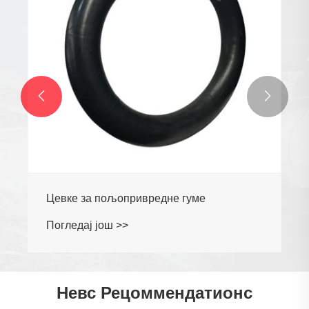


Цевке за пољопривредне гуме
Погледај још >>
Невс Рецоммендатионс