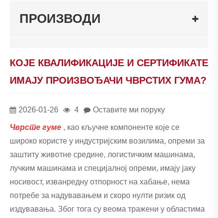
ПРОИЗВОДИ
КОЈЕ КВАЛИФИКАЦИЈЕ И СЕРТИФИКАТЕ
ИМАЈУ ПРОИЗВОЂАЧИ ЧВРСТИХ ГУМА?
2026-01-26
4
Оставите ми поруку
Чврсте гуме
, као кључне компоненте које се
широко користе у индустријским возилима, опреми за
заштиту животне средине, логистичким машинама,
лучким машинама и специјалној опреми, имају јаку
носивост, изванредну отпорност на хабање, нема
потребе за надувавањем и скоро нулти ризик од
издувавања. Због тога су веома тражени у областима