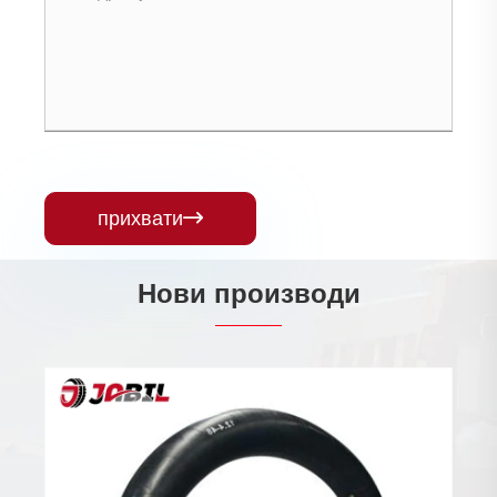
прихвати

Нови производи