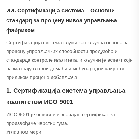
ИИ. Сертификација система – Основни
стандард за процену нивоа управљања
фабриком
Сертификација система служи као кључна основа за
процену управљачких способности предузећа и
стандарда контроле квалитета, и кључни је аспект који
разматрају главни домаћи и међународни клијенти
приликом процене добављача.
1. Сертификација система управљања
квалитетом ИСО 9001
ИСО 9001 је основни и значајан сертификат за
произвођаче чврстих гума.
Углавном мери: