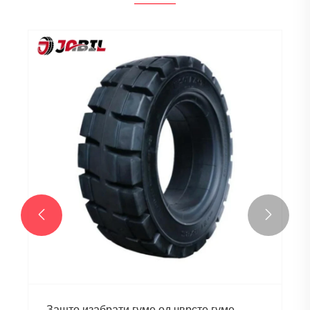


Зашто изабрати гуме од чврсте гуме