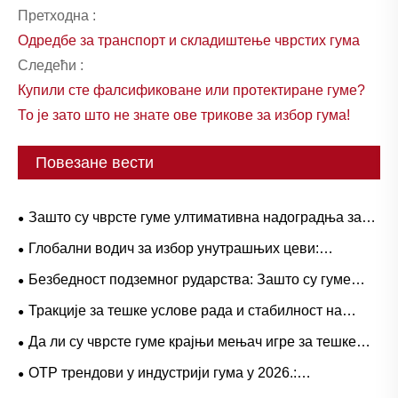
Претходна :
Одредбе за транспорт и складиштење чврстих гума
Следећи :
Купили сте фалсификоване или протектиране гуме?
То је зато што не знате ове трикове за избор гума!
Повезане вести
Зашто су чврсте гуме ултимативна надоградња за
тешке радне токове?
Глобални водич за избор унутрашњих цеви:
популарне величине и примене засноване на
Безбедност подземног рударства: Зашто су гуме
сценаријима за природну вс. бутил гуму
серије Л-5С кључне за елиминисање скупих застоја
Тракције за тешке услове рада и стабилност на
ЛХД-а
великом пролазу: Трендови потражње за гуменим
Да ли су чврсте гуме крајњи мењач игре за тешке
гумама за камионе са дометом и оперативни водич
операције?
ОТР трендови у индустрији гума у ​​2026.:
перформансе, одрживост и иновације у услугама