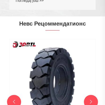
Невс Рецоммендатионс
Како одабрати најбоље Офф Роад гуме
за мотоцикле за максималне
перформансе и издржљивост
Погледај још >>

