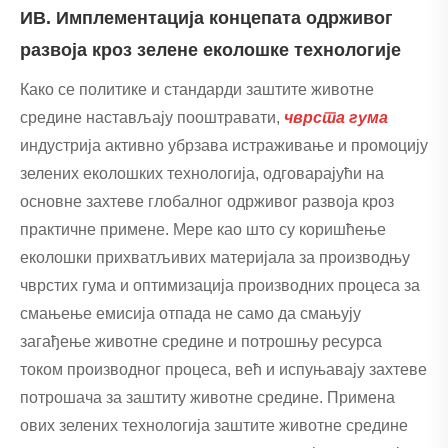
ИВ. Имплементација концепата одрживог
развоја кроз зелене еколошке технологије
Како се политике и стандарди заштите животне
средине настављају пооштравати,
чврста гума
индустрија активно убрзава истраживање и промоцију
зелених еколошких технологија, одговарајући на
основне захтеве глобалног одрживог развоја кроз
практичне примене. Мере као што су коришћење
еколошки прихватљивих материјала за производњу
чврстих гума и оптимизација производних процеса за
смањење емисија отпада не само да смањују
загађење животне средине и потрошњу ресурса
током производног процеса, већ и испуњавају захтеве
потрошача за заштиту животне средине. Примена
ових зелених технологија заштите животне средине