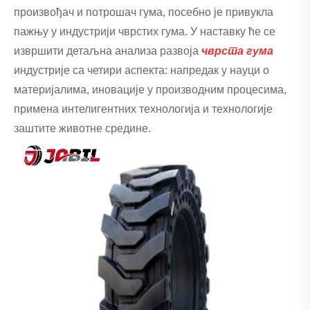
произвођач и потрошач гума, посебно је привукла
пажњу у индустрији чврстих гума. У наставку ће се
извршити детаљна анализа развоја
чврста гума
индустрије са четири аспекта: напредак у науци о
материјалима, иновације у производним процесима,
примена интелигентних технологија и технологије
заштите животне средине.