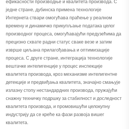
ефикасности производње и квалитета производа. С
једне стране, дубинска примена технологије
Интернета ствари омогућава праћење у реалном
времену и динамичко прикупљање података целог
производног процеса, омогућавајући предузећима да
прецизно схвате радни статус сваке везе и затим
изврше циљана прилагођавања и оптимизације
процеса. С друге стране, интеграција технологије
вештачке интелигенције у процес инспекције
квалитета производа, кроз механизме интелигентне
детекције и предвиђања квалитета, значајно смањује
излазну стопу нестандардних производа, пружајући
снажну техничку подршку за стабилност и доследност
квалитета производа, и промовишући целокупну
индустрију да се креће ка фази развоја вишег
квалитета.