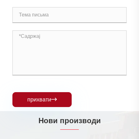
прихвати

Нови производи