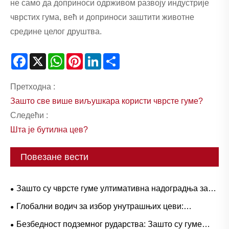
не само да доприноси одрживом развоју индустрије
чврстих гума, већ и доприноси заштити животне
средине целог друштва.
Facebook
X
WhatsApp
Pinterest
LinkedIn
Share
Претходна :
Зашто све више виљушкара користи чврсте гуме?
Следећи :
Шта је бутилна цев?
Повезане вести
Зашто су чврсте гуме ултимативна надоградња за
тешке радне токове?
Глобални водич за избор унутрашњих цеви:
популарне величине и примене засноване на
Безбедност подземног рударства: Зашто су гуме