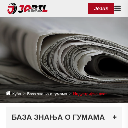
Језик
Кућа
База знања о гумама
Индустријска вест
БАЗА ЗНАЊА О ГУМАМА