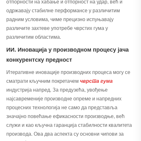
отпорности на хабање и отпорност на удар, већ и
одржавају стабилне перформансе у различитим
радним условима, чиме прецизно испуњавају
различите захтеве употребе чврстих гума у ​​
различитим областима.
ИИ. Иновација у производном процесу јача
конкурентску предност
Итеративне иновације производних процеса могу се
сматрати кључним покретачем
чврста гума
индустрија напред. За предузећа, увођење
најсавременије производне опреме и напредних
процесних технологија не само да представља
значајно повећање ефикасности производње, већ
служи и као кључна гаранција стабилности квалитета
производа. Ова два аспекта су основни чипови за