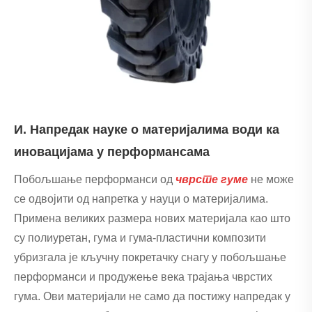
И. Напредак науке о материјалима води ка
иновацијама у перформансама
Побољшање перформанси од
чврсте гуме
не може
се одвојити од напретка у науци о материјалима.
Примена великих размера нових материјала као што
су полиуретан, гума и гума-пластични композити
убризгала је кључну покретачку снагу у побољшање
перформанси и продужење века трајања чврстих
гума. Ови материјали не само да постижу напредак у