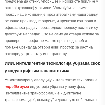
предузећа да стекну упориште и искористе прилике у
оштрој тржишној утакмици. Узимајући за пример
праксу наше компаније, кроз итеративну надоградњу
основне производне опреме, и прецизна контрола и
ефикасност рада у производном процесу постигли су
двоструки напредак, што не само да ствара услове за
проширење профитне марже производа, већ и
помаже бренду да отвори нови простор за раст на
распореду тржишта у иностранству.
ИИИ. Интелигентна технологија убрзава скок
у индустријским капацитетима
Уз континуирану еволуцију интелигентне технологије,
чврста гума
индустрија убрзава у нову фазу
"интелигентне трансформације и дигиталне
трансформације", оснажујући двоструко побољшање