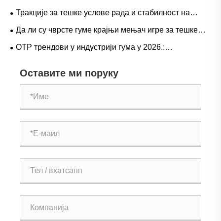
сценаријима за природну вс. бутил гуму
серије Л-5С кључне за елиминисање скупих застоја
Тракције за тешке услове рада и стабилност на
ЛХД-а
великом пролазу: Трендови потражње за гуменим
Да ли су чврсте гуме крајњи мењач игре за тешке
гумама за камионе са дометом и оперативни водич
операције?
ОТР трендови у индустрији гума у ​​2026.:
перформансе, одрживост и иновације у услугама
Оставите ми поруку