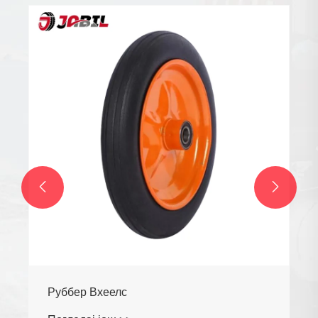
Реацх Труцк Вхеелс
Погледај још >>

