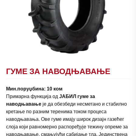
ГУМЕ ЗА НАВОДЊАВАЊЕ
Мин.поруџбина: 10 ком
Примарна функција од
ЈАБИЛ гуме за
наводњавање
је да обезбеди несметано и стабилно
кретање по разним теренима током процеса
наводњавања. Ове гуме имају широк дизајн газећег
слоја који равномерно распоређује тежину опреме за
наводњавање, смањујући сабијање тла. Јединствена