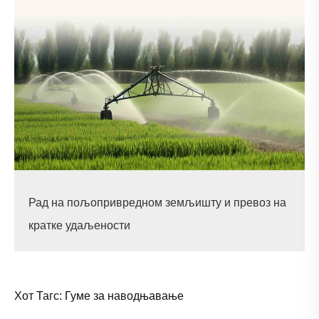
Рад на пољопривредном земљишту и превоз на
кратке удаљености
Хот Тагс: Гуме за наводњавање