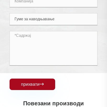
прихвати

Повезани производи