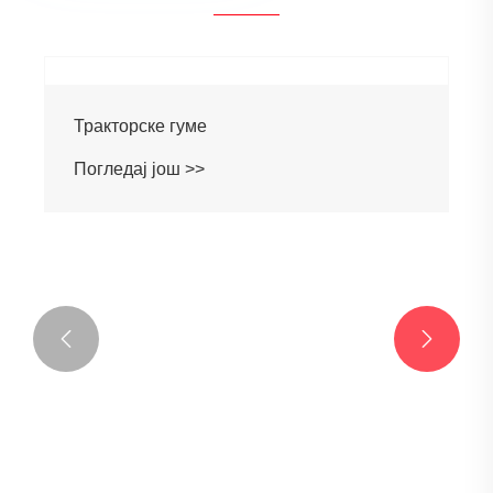
Падди Фиелд гуме
Погледај још >>

