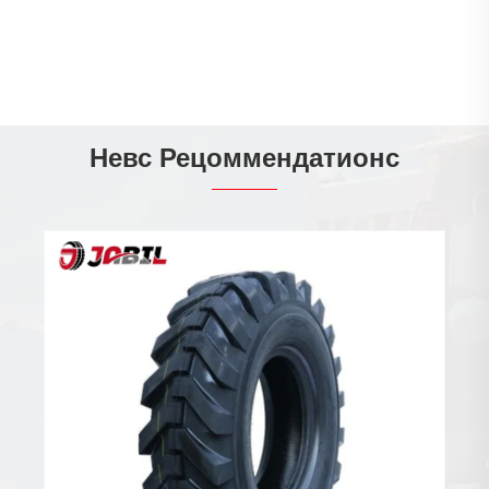
Невс Рецоммендатионс