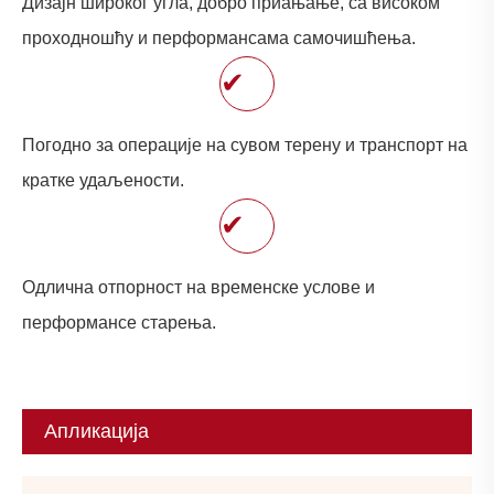
Дизајн широког угла, добро приањање, са високом
проходношћу и перформансама самочишћења.
✔
Погодно за операције на сувом терену и транспорт на
кратке удаљености.
✔
Одлична отпорност на временске услове и
перформансе старења.
Апликација