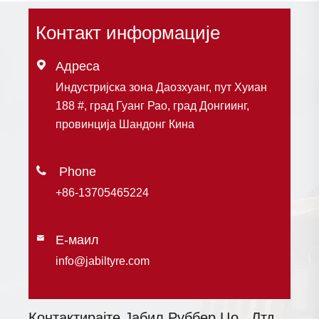
Контакт информације

Адреса
Индустријска зона Даозхуанг, пут Хуиан
188 #, град Гуанг Рао, град Донгиинг,
провинција Шандонг Кина

+86-13705465224
Е-маил

info@jabiltyre.com
Контактирајте Јабил Руббер Цо., Лтд.,