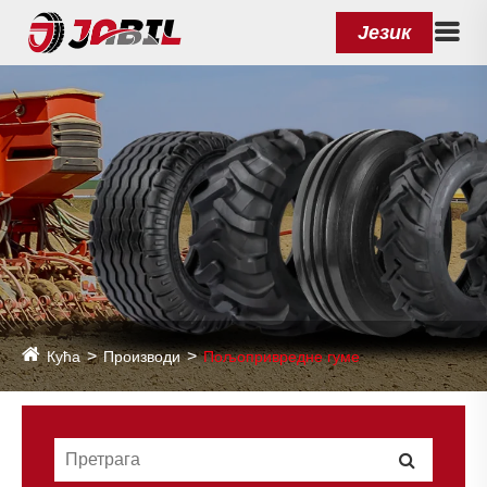
Језик
Кућа
Производи
Пољопривредне гуме