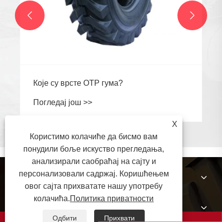


Које су врсте ОТР гума?
Погледај још >>
X
Користимо колачиће да бисмо вам
понудили боље искуство прегледања,
анализирали саобраћај на сајту и
персонализовали садржај. Коришћењем
О нама
овог сајта прихватате нашу употребу
колачића.
Политика приватности
Производи
Одбити
Прихвати