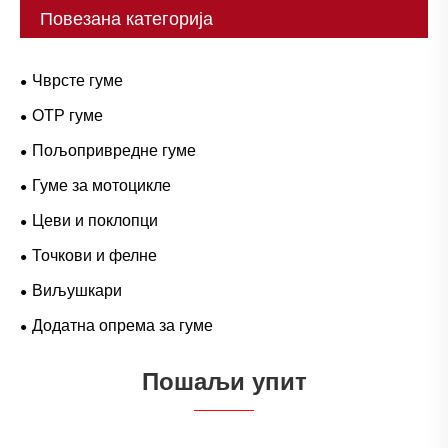
Повезана категорија
Чврсте гуме
ОТР гуме
Пољопривредне гуме
Гуме за мотоцикле
Цеви и поклопци
Точкови и фелне
Виљушкари
Додатна опрема за гуме
Пошаљи упит