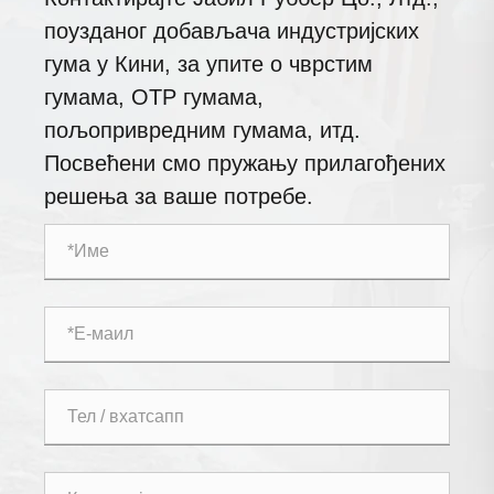
поузданог добављача индустријских
гума у ​​Кини, за упите о чврстим
гумама, ОТР гумама,
пољопривредним гумама, итд.
Посвећени смо пружању прилагођених
решења за ваше потребе.