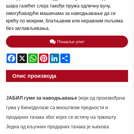
шара газећег слоја такође пружа одличну вучу,
омогућавајући машинама за наводњавање да се
крећу по мокрим, блатњавим или неравним пољима
без заглављивања.
Пошаљи упит
Facebook
X
WhatsApp
Pinterest
LinkedIn
Share
Опис производа
ЈАБИЛ гуме за наводњавање
(који од произвођача
гума у ​​Кини)
долазе са мноштвом предности и
продајних тачака због којих се истичу на тржишту.
Једна од кључних продајних тачака је њихова