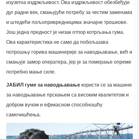
изузетна издржљивост. Ова издржљивост обезбеђује
дуг радни век, смањујући потребу за честим заменама
и штедећи пољопривредницима значајне трошкове.
Још једна предност је низак отпор котрљања гума.
Ова карактеристика не само да побољшава
потрошњу горива машинерије за наводњавање, већ и
смањује замор оператера, јер је за померање опреме
потребно мање силе.
ЈАБИЛ гуме за наводњавање
користи се за машине
за наводњавање прскањем са високим квалитетом и
добром вучом и ефикасном способношћу
самочишћења.